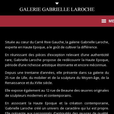
M
Antiquités
Située au cœur du Carré Rive Gauche, la galerie Gabrielle Laroche,
Contemporain
experte en Haute Epoque, a le goût de cultiver la différence.
En réunissant des pièces d’exception relevant d’une authenticité
Catalogues
rare, Gabrielle Laroche propose de redécouvrir la Haute Epoque,
période d’une richesse artistique étonnante et encore méconnue.
Galerie
Depuis une trentaine d’années, elle présente dans sa galerie du
25 rue de Lille, du mobilier et de la sculpture du Moyen-âge, de la
Presse
Renaissance et du XVIIe siècle.
Elle expose également au 12 rue de Beaune des œuvres originales
Actualités
de sculpteurs modernes et contemporains.
En associant la Haute Epoque et la création contemporaine,
Contact
Gabrielle Laroche créé un univers de caractère qui lui est propre.
Elle présente aux passionnés d’antiquités des œuvres de qualité,