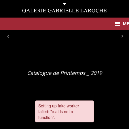
M
Antiquités
Contemporain
Catalogues
Catalogue de Printemps _ 2019
Galerie
Presse
Actualités
Contact