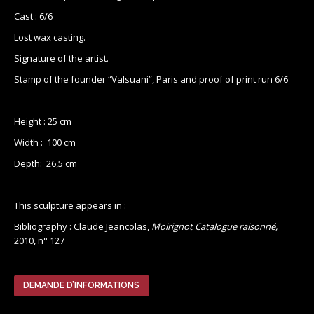
Cast : 6/6
Lost wax casting.
Signature of the artist.
Stamp of the founder “Valsuani”, Paris and proof of print run 6/6
Height : 25 cm
Width : 100 cm
Depth: 26,5 cm
This sculpture appears in :
Bibliography : Claude Jeancolas,
Moirignot Catalogue raisonné,
2010, n° 127
DEMANDE D’INFORMATIONS