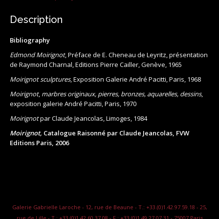
Description
Bibliography
Edmond Moirignot
, Préface de E. Cheneau de Leyritz, présentation
de Raymond Charnal, Editions Pierre Cailler, Genève, 1965
Moirignot sculptures
, Exposition Galerie André Pacitti, Paris, 1968
Moirignot
,
marbres originaux, pierres, bronzes, aquarelles, dessins
,
exposition galerie André Pacitti, Paris, 1970
Moirignot
par Claude Jeancolas, Limoges, 1984
Moirignot,
Catalogue Raisonné par Claude Jeancolas, FVW
Editions Paris, 2006
Galerie Gabrielle Laroche - 12, rue de Beaune - T.: +33.(0)1.42.97.59.18 - 25,
rue de Lille - T.: +33.(0)1.42.60.37.08 - F.: +33.(0)1.49.27.07.31 - 75007 Paris