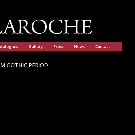
atalogues
Gallery
Press
News
Contact
M GOTHIC PERIOD