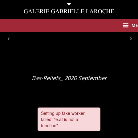
M
Antiquities
Contemporary
Catalogues
Bas-Reliefs_ 2020 September
Gallery
Press
News
Contact