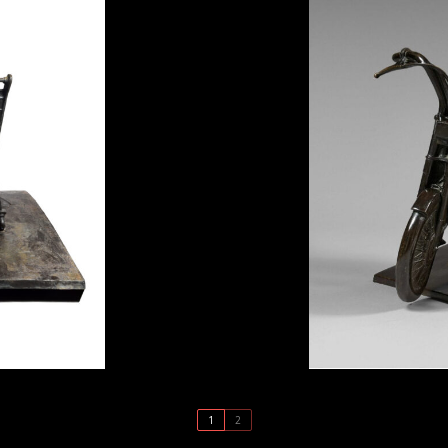
e Téléphonique
ANDRÉ BA
1
2