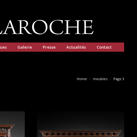
gues
Galerie
Presse
Actualités
Contact
Home
meubles
Page 3