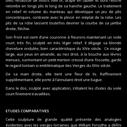
bleu rehaussé de motifs vieil or, drapé en tablier et dont l’étoffe
retombe en longs plis le long de sa hanche gauche. Le traitement
en relief et volume du manteau qui développe un jeu de plis
concentriques, contraste avec le plissé en méplat de la robe. Les
plis de sa robe laissent toutefois deviner la courbe de sa jambe
droite, fléchie.
Son front est ceint d’une couronne à fleurons maintenant un voile
court, très fin, sculpté en très léger relief. Il dégage sa blonde
chevelure ondulée, bien caractéristique du XIVe siècle.
Ce visage
large, aux yeux en amande, au nez droit, à la bouche aux lèvres
menues, surmontant un petit menton creusé d’une fossette, garde
le regard lointain si emblématique des Vierges du XIVe siècle.
De sa main droite, elle tient une fleur de lis. Raffinement
supplémentaire, elle porte à l’annulaire droit une bague.
Dans le dos, sculpté avec application, s’étalent les chutes du voile
court finement travaillées.
ETUDES COMPARATIVES
Cette sculpture de grande qualité présente des analogies
évidentes avec les vierges lorraines que William Forsythe a défini