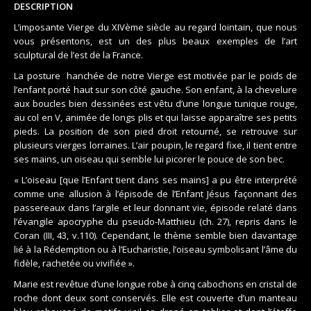
DESCRIPTION
L’imposante Vierge du XIVème siècle au regard lointain, que nous
vous présentons, est un des plus beaux exemples de l’art
sculptural de l’est de la France.
La posture
hanchée
de notre Vierge est motivée par le poids de
l’enfant porté haut sur son côté gauche. Son enfant, à la chevelure
aux boucles bien dessinées est vêtu d’une longue tunique rouge,
au col en V, animée de longs plis et qui laisse apparaître ses petits
pieds. La position de son pied droit retourné, se retrouve sur
plusieurs vierges lorraines. L’air poupin, le regard fixe, il tient entre
ses mains, un oiseau qui semble lui picorer le pouce de son bec.
« L’oiseau [que l’Enfant tient dans ses mains] a pu être interprété
comme une allusion à l’épisode de l’Enfant Jésus façonnant des
passereaux dans l’argile et leur donnant vie, épisode relaté dans
l’évangile apocryphe du pseudo-Matthieu (ch. 27), repris dans le
Coran (III, 43, v.110). Cependant, le thème semble bien davantage
lié à la Rédemption ou à l’Eucharistie, l’oiseau symbolisant l’âme du
fidèle, rachetée ou vivifiée ».
Marie est revêtue d’une longue robe à cinq cabochons en cristal de
roche dont deux sont conservés. Elle est couverte d’un manteau