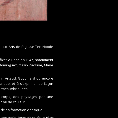
 Beaux-Arts de St Josse-Ten-Noode
fixer à Paris en 1947, notamment
r Dominguez, Ossip Zadkine, Mane
onin Artaud, Guyomard ou encore
assique, et à s’exprimer de façon
ormes imbriquées.
s corps, des paysages par une
nc ou de couleur.
 de sa formation classique.
rès irrégulières, de couleurs vives