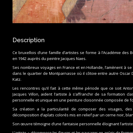
Description
Ce bruxellois d’une famille d’artistes se forme à l’Académie des
en 1942 auprès du peintre Jacques Naes.
Ses nombreux voyages en France et en Hollande, l’amènent à se 
dans le quartier de Montparnasse où il côtoie entre autre Osca
Katz.
Les rencontres qu’il fait à cette même période que ce soit Ant
Jacques Villon, aident l’artiste à s’affranchir de sa formation cl
personnelle et unique en une peinture cloisonnée composée de f
Sa création a la particularité de composer des visages, de
décomposition d’aplats colorés mis en relief par un cerne noir, bla
Son œuvre témoigne d’une fantaisie personnelle éloignant l’artiste
L’artiste «
décompose les figures et les paysages en aplats de formes t