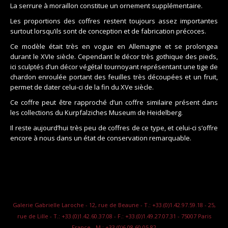
La serrure à moraillon constitue un ornement supplémentaire.
Les proportions des coffres restent toujours assez importantes
surtout lorsqu’ils sont de conception et de fabrication précoces.
Ce modèle était très en vogue en Allemagne et se prolongea
durant le XVIe siècle. Cependant le décor très gothique des pieds,
ici sculptés d’un décor végétal tournoyant représentant une tige de
chardon enroulée portant des feuilles très découpées et un fruit,
permet de dater celui-ci de la fin du XVe siècle.
Ce coffre peut être rapproché d’un coffre similaire présent dans
les collections du Kurpfalziches Museum de Heidelberg.
Il reste aujourd’hui très peu de coffres de ce type, et celui-ci s’offre
encore à nous dans un état de conservation remarquable.
Galerie Gabrielle Laroche - 12, rue de Beaune - T.: +33.(0)1.42.97.59.18 - 25,
rue de Lille - T.: +33.(0)1.42.60.37.08 - F.: +33.(0)1.49.27.07.31 - 75007 Paris
France - M.: +33.(0)6.08.60.05.82