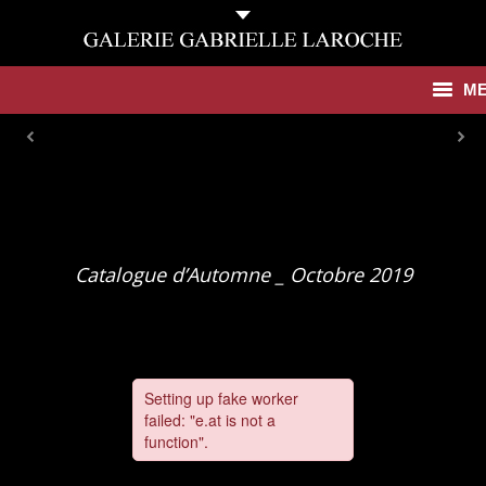
M
Antiquités
Contemporain
Catalogues
Catalogue d’Automne _ Octobre 2019
Galerie
Presse
Actualités
Contact