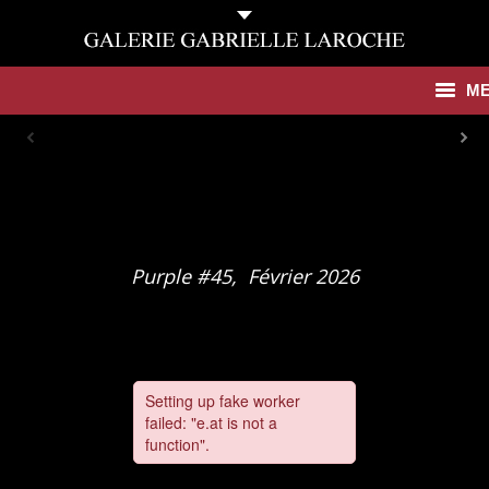
M
Antiquités
Contemporain
Catalogues
Purple #45, Février 2026
Galerie
Presse
Actualités
Contact