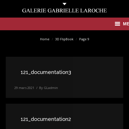
M
You are here:
Antiquités
Home
3D FlipBook
Page 9
Contemporain
Catalogues
121_documentation3
Galerie
29 mars 2021
By
GLadmin
Presse
Actualités
Contact
121_documentation2