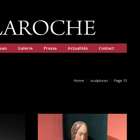
gues
Galerie
Presse
Actualités
Contact
Home
sculptures
Page 13