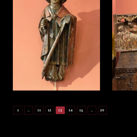
1
…
11
12
13
14
15
…
20