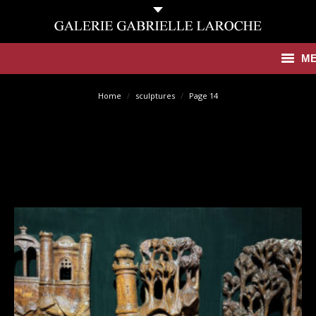
M
Antiquités
Home
sculptures
Page 14
Contemporain
Catalogues
Galerie
Presse
Actualités
Contact