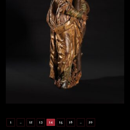
SAINTE AFRE D’AUGSBOURG
1
…
12
13
14
15
16
…
20