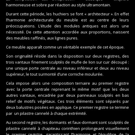
harmonieuse et sobre par réaction au style ultramontain.
Durant cette période, les huchiers se font « architecteur ». En effet
l’harmonie architecturale du meuble est au centre de leurs
préoccupations. L’étude des modules antiques est alors une
nécessité. De cette attention accordée aux proportions, naissent
des meubles raffinés, aux lignes pures.
Ce meuble apparaît comme un véritable exemple de cet époque.
Son originalité réside dans la disposition sur deux registres, des
trois vantaux finement sculptés de mufle de lion sur cuir découpé :
une unique porte centrale au niveau inférieur et deux au niveau
supérieur, le tout surmonté d’une corniche moulurée.
Cela impose alors une composition ternaire au premier registre
avec la porte centrale reprenant le même motif que les deux
autres vantaux, encadrée par deux panneaux sculptés en bas
relief de motifs végétaux. Ces trois éléments sont séparés par
deux balustres posées en applique. Ce premier registre se termine
par un pilastre cannelé à chaque extrémité.
Au second registre, les dormants et faux-dormant sont sculptés de
pilastre cannelé à chapiteau corinthien prolongeant visuellement
le premier registre, garantissant l’harmonie et l’équilibre de la