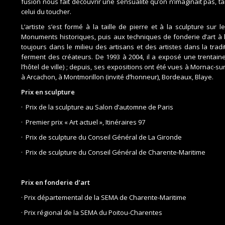
fusion nous fait découvrir une sensualité qu’on n’imaginait pas, t
celui du toucher.
L’artiste s’est formé à la taille de pierre et à la sculpture sur 
Monuments historiques, puis aux techniques de fonderie d’art à l
toujours dans le milieu des artisans et des artistes dans la trad
ferment des créateurs. De 1993 à 2004, il a exposé une trentaine
l’hôtel de ville) ; depuis, ses expositions ont été vues à Mornac-sur
à Arcachon, à Montmorillon (invité d’honneur), Bordeaux, Blaye.
Prix en sculpture
· Prix de la sculpture au Salon d’automne de Paris
·
Premier prix « Art actuel », Itinéraires 97
· Prix de sculpture du Conseil Général de La Gironde
· Prix de sculpture du Conseil Général de Charente-Maritime
Prix en fonderie d’art
· Prix départemental de la SEMA de Charente-Maritime
· Prix régional de la SEMA du Poitou-Charentes