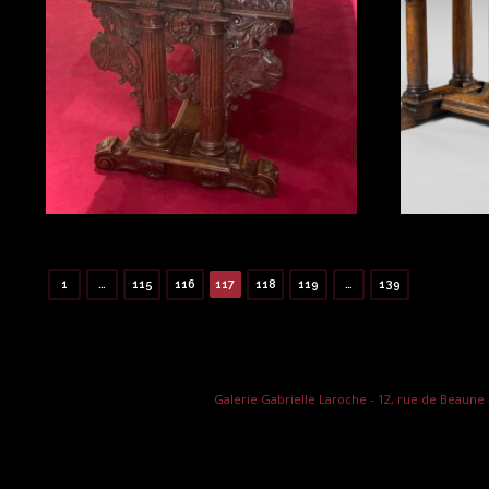
1
…
115
116
117
118
119
…
139
Galerie Gabrielle Laroche - 12, rue de Beaune - T.: