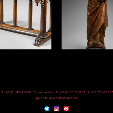
 +33.(0)1.42.97.59.18 - 25, rue de Lille - T.: +33.(0)1.42.60.37.08 - F.: +33.(0)1.49.27.0
gabrielle-laroche@wanadoo.fr