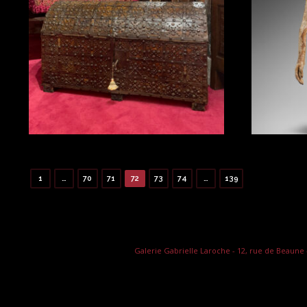
1
…
70
71
72
73
74
…
139
Galerie Gabrielle Laroche - 12, rue de Beaune - T.: