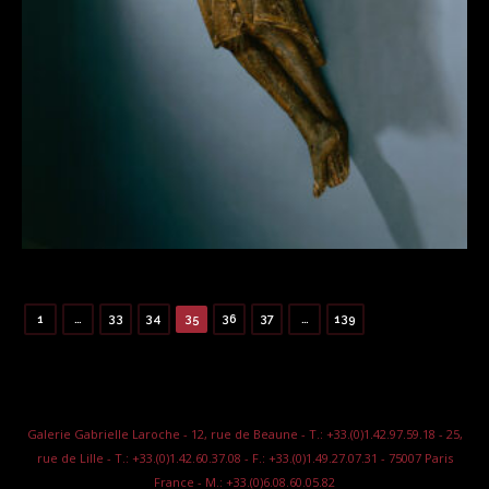
1
…
33
34
35
36
37
…
139
Galerie Gabrielle Laroche - 12, rue de Beaune - T.: +33.(0)1.42.97.59.18 - 25,
rue de Lille - T.: +33.(0)1.42.60.37.08 - F.: +33.(0)1.49.27.07.31 - 75007 Paris
France - M.: +33.(0)6.08.60.05.82